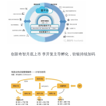
创新奇智月底上市 李开复主导孵化，软银持续加码
并出任基石，拟募资11亿港元深耕供应链管理服务