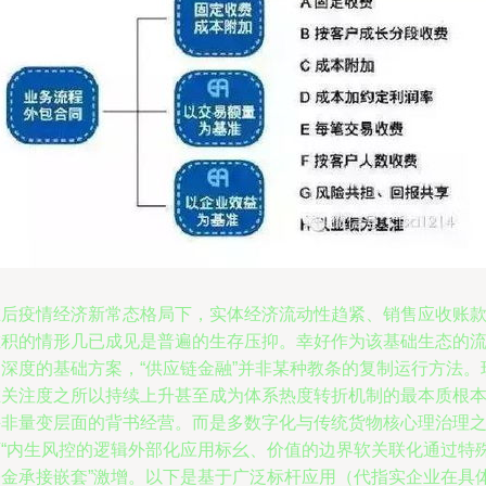
在后疫情经济新常态格局下，实体经济流动性趋紧、销售应收账
堆积的情形几已成见是普遍的生存压抑。幸好作为该基础生态的
通深度的基础方案，“供应链金融”并非某种教条的复制运行方法。
在关注度之所以持续上升甚至成为体系热度转折机制的最本质根
并非量变层面的背书经营。而是多数字化与传统货物核心理治理
下“内生风控的逻辑外部化应用标幺、价值的边界软关联化通过特
基金承接嵌套”激增。以下是基于广泛标杆应用（代指实企业在具